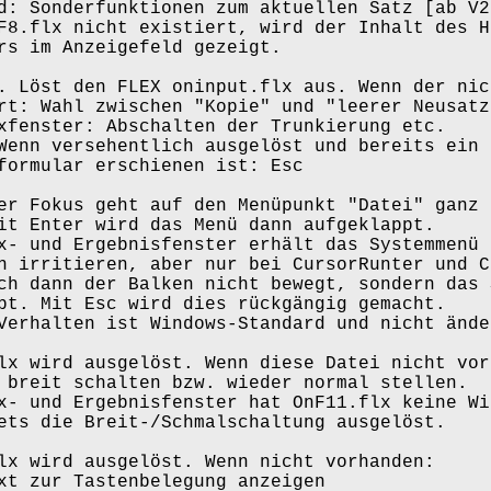
nderfunktionen zum aktuellen Satz [ab V2
x nicht existiert, wird der Inhalt des Hi
m Anzeigefeld gezeigt.
 Löst den FLEX oninput.flx aus. Wenn der nic
Wahl zwischen "Kopie" und "leerer Neusatz
ster: Abschalten der Trunkierung etc.
 versehentlich ausgelöst und bereits ein
ular erschienen ist: Esc
r Fokus geht auf den Menüpunkt "Datei" ganz 
wird das Menü dann aufgeklappt.
d Ergebnisfenster erhält das Systemmenü 
itieren, aber nur bei CursorRunter und C
nn der Balken nicht bewegt, sondern das 
Mit Esc wird dies rückgängig gemacht.
lten ist Windows-Standard und nicht ände
x wird ausgelöst. Wenn diese Datei nicht vor
it schalten bzw. wieder normal stellen.
d Ergebnisfenster hat OnF11.flx keine Wir
die Breit-/Schmalschaltung ausgelöst.
x wird ausgelöst. Wenn nicht vorhanden:
ur Tastenbelegung anzeigen