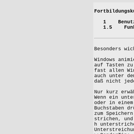
For
1 Benutzero
1.5 Funkti
Besonders wic
Windows animi
auf Tasten zu
fast allen Wi
auch unter de
daß nicht jed
Nur kurz erwä
Wenn ein unte
oder in einem
Buchstaben dr
zum Speichern
strichen, und
h unterstrich
Unterstreichu