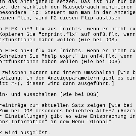
s Anzeigefeld setzen. Das ist nur für de
er wirklich den Mausgebrauch minimieren 
dere Tip: Steuert man man in der Anzeige 
lip, wird F2 diesen Flip auslösen.
 FLEX onF3.flx aus [nichts, wenn er nicht ex
ren Sie "onprint.flx" auf onf3.flx, wenn 
nktionen haben wollen (wie bei DOS).
 FLEX onF4.flx aus [nichts, wenn er nicht ex
iben Sie "help exprt" in onf4.flx, wenn 
unktionen haben wollen (wie bei DOS).
zwischen extern und intern umschalten [wie b
ung: in den Anzeigeparametern gibt es ein
-(, dieser wird dann ausgeführt.]
n- und ausschalten [wie bei DOS]
einträge zum aktuellen Satz zeigen [wie bei 
ei DOS besonders beliebten Alt+F7 (Anzeig
stellungen) gibt es eine Entsprechung in 
Information" in dem Menü "Global".
x wird ausgelöst.