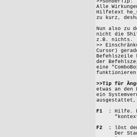
>>SonderTip:
Alle Wirkunge
Hilfetext he_
zu kurz, desh
Nun also zu d
nicht die Shi
z.B. nichts.
>> Einschränk
Cursor) gerad
Befehlszeile 
der Befehlsze
eine "ComboBo
funktionieren
>>Tip für Äng
etwas an den 
ein Systemver
ausgestattet,
F1 :
Hilfe. D
"kontextbezo
F2 :
löst den
Der Stand