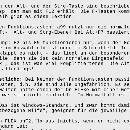
n der Alt- und der Strg-Taste sind beschriebe
sp, den man mit F12 erhält. Die F-Tasten komm
alb gibt es diese Lektion.
en Funktionstasten. a99 nutzt nur die normale
ft-, Alt- und Strg-Ebene! Bei Alt+F7 passiert
ung: F2 bis F9 funktionieren nur, wenn der Fo
e im Auswahlfeld ist oder im Schreibfeld. In 
klappt es nicht - das liegt an der besonderen
ile, denn sie ist kein normales Eingebafeld, 
x", das ist was viel komplizierteres. Die Alt
 allerdings!
stliche:
Bei keiner der Funktionstasten passi
Daten, d.h. sie sind alle ungefährlich. Es se
walter hätte einen der On-FLEXe mit einer Gef
 was sich nicht empfiehlt. Im Normalfall ist 
as ist Windows-Standard. Und zwar kommt dami
gene Hilfe", geeignet für die jeweilige 
 FLEX onF2.flx aus [nichts, wenn er nicht ex
ard ist: