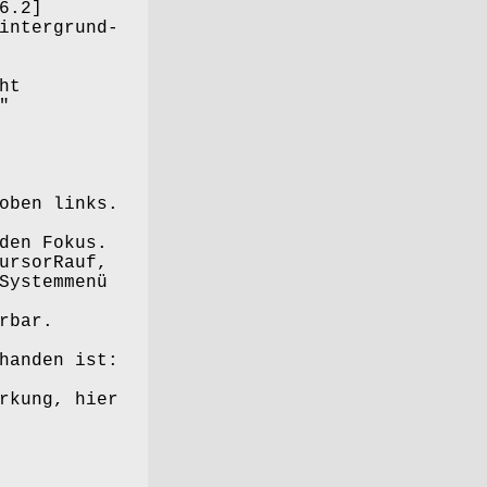
6.2]
ntergrund-
ht
"
oben links.
den Fokus.
ursorRauf,
Systemmenü
rbar.
handen ist:
kung, hier