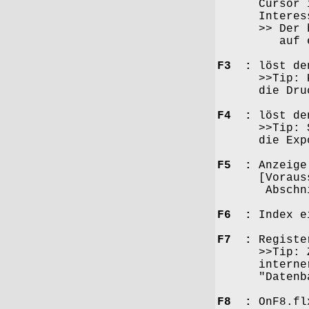
Cursor in da
Interesse, d
>> Der beson
auf einen F
F3 :
löst den
>>Tip: Kopie
die Druckfu
F4 :
löst den
>>Tip: Schre
die Exportf
F5 :
Anzeige 
[Voraussetz
Abschnitt #
F6 :
Index ei
F7 :
Register
>>Tip: Zum b
interner Ein
"Datenbank-
F8 :
OnF8.fl