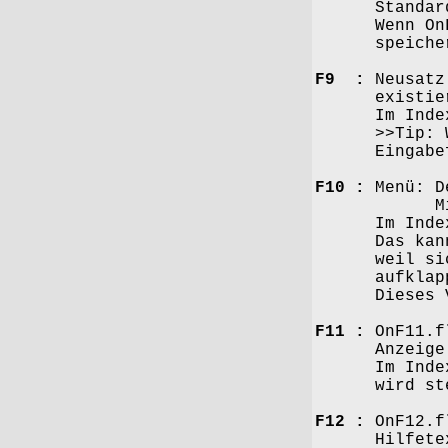
Standard: So
Wenn OnF8.fl
speichers i
F9 :
Neusatz.
existiert: 
Im Indexfen
>>Tip: Wenn
Eingabeform
F10 :
Menü: De
Mit Enter 
Im Index- un
Das kann irr
weil sich da
aufklappt. 
Dieses Verha
F11 :
OnF11.fl
Anzeige bre
Im Index- un
wird stets 
F12 :
OnF12.fl
Hilfetext z