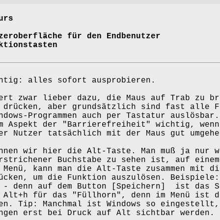
tbildungskur
berfläche für den Endbenutzer
onstasten
htig: alles sofort ausprobieren.
ert zwar lieber dazu, die Maus auf Trab zu br
 drücken, aber grundsätzlich sind fast alle F
ndows-Programmen auch per Tastatur auslösbar.
m Aspekt der "Barrierefreiheit" wichtig, wenn
er Nutzer tatsächlich mit der Maus gut umgehe
hnen wir hier die Alt-Taste. Man muß ja nur w
rstrichener Buchstabe zu sehen ist, auf einem
 Menü, kann man die Alt-Taste zusammen mit di
ücken, um die Funktion auszulösen. Beispiele:
 - denn auf dem Button [Speichern] ist das S
 Alt+h für das "Füllhorn", denn im Menü ist d
en. Tip: Manchmal ist Windows so eingestellt,
ngen erst bei Druck auf Alt sichtbar werden.