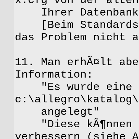
x.cfg von der alten
Ihrer Datenbank
[Beim Standardsys
das Problem nicht a
11. Man erhÃ¤lt abe
Information:
"Es wurde eine ne
c:\allegro\katalog\
angelegt"
"Diese kÃ¶nnen S
verbessern (siehe A