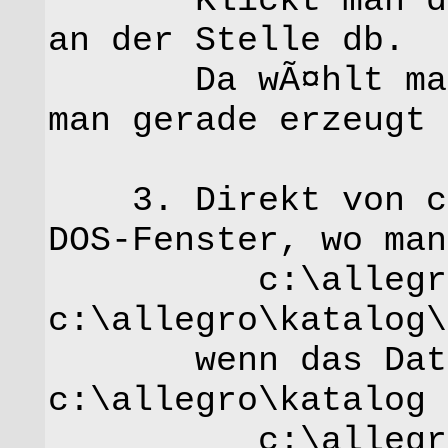
Klickt man drau
an der Stelle db.
Da wÃ¤hlt man d
man gerade erzeugt 
3. Direkt von c:\
DOS-Fenster, wo man
c:\allegro\a
c:\allegro\katalog\
wenn das Daten
c:\allegro\katalog 
c:\allegro\a