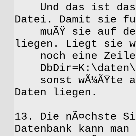
Und das ist das M
Datei. Damit sie fu
muÃŸ sie auf dem
liegen. Liegt sie w
noch eine Zeile 
DbDir=K:\daten\k
sonst wÃ¼ÃŸte a99
Daten liegen.
13. Die nÃ¤chste Si
Datenbank kann man 