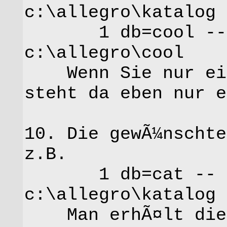
c:\allegro\katalog
1 db=cool -- c
c:\allegro\cool
Wenn Sie nur eine
steht da eben nur e
10. Die gewÃ¼nschte
z.B.
1 db=cat -- cf
c:\allegro\katalog
Man erhÃ¤lt die 