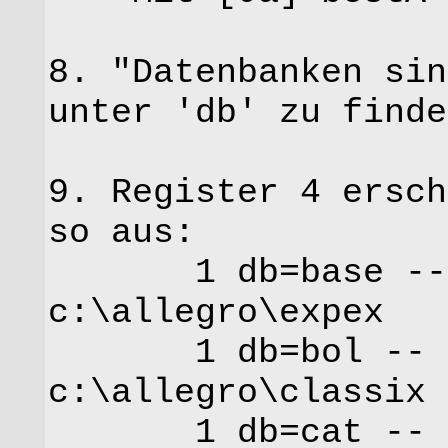
8. "Datenbanken sin
unter 'db' zu finde
9. Register 4 ersch
so aus:
1 db=base -- c
c:\allegro\expex
1 db=bol -- cf
c:\allegro\classix
1 db=cat -- cf