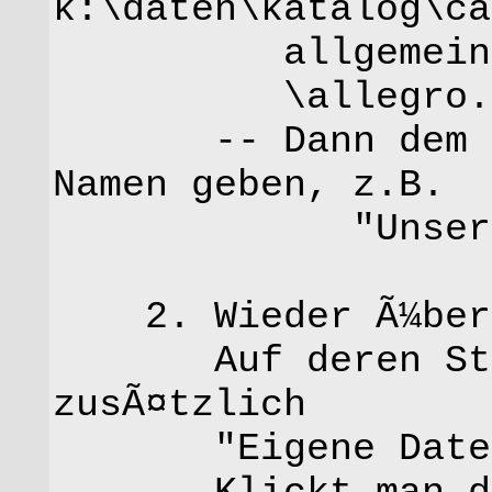
k:\daten\katalog\ca
allgemein a
\allegro
-- Dann dem Ico
Namen geben, z.B.
"Unser Kat
2. Wieder Ã¼ber 
Auf deren Start
zusÃ¤tzlich
"Eigene Datenba