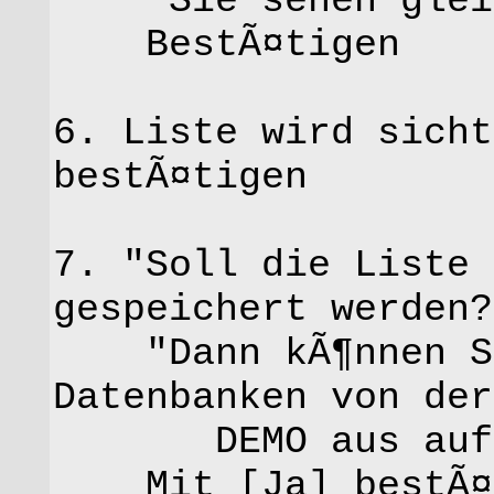
"Sie sehen gleic
BestÃ¤tigen
6. Liste wird sicht
bestÃ¤tigen
7. "Soll die Liste 
gespeichert werden?
"Dann kÃ¶nnen Sie
Datenbanken von der
DEMO aus aufr
Mit [Ja] bestÃ¤