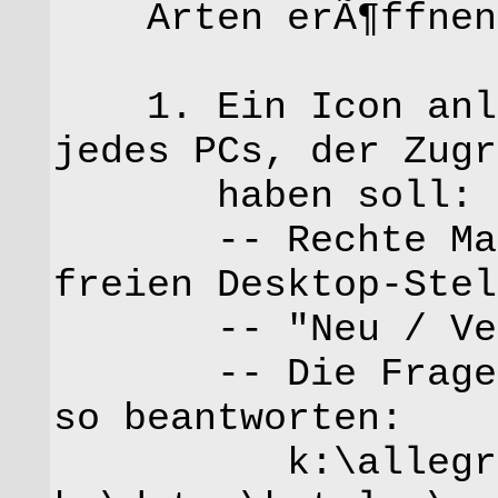
Arten erÃ¶ffnen
1. Ein Icon anleg
jedes PCs, der Zugr
haben soll:
-- Rechte Maust
freien Desktop-Stel
-- "Neu / Verkn
-- Die Frage na
so beantworten:
k:\allegro\al