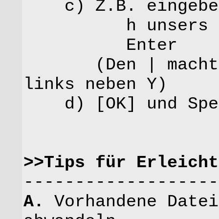
c) Z.B. eingeb
h unsers |Unse
Enter
(Den | macht ma
links neben Y)
d) [OK] und Speic
>>Tips für Erleicht
-------------------
A.
Vorhandene Datei