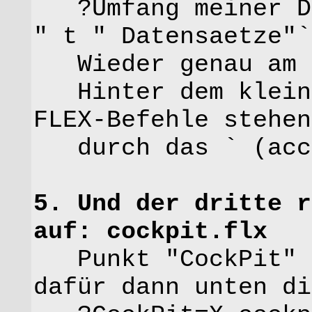
?Umfang meiner Da
" t " Datensaetze"`
Wieder genau am Z
Hinter dem kleine
FLEX-Befehle stehen
durch das ` (acce
5. Und der dritte r
auf: cockpit.flx
Punkt "CockPit" g
dafür dann unten di