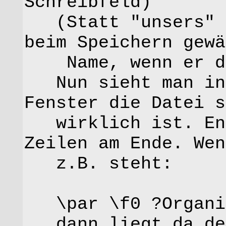
Schreibfeld)
(Statt "unsers" n
beim Speichern gewä
Name, wenn er den
Nun sieht man in 
Fenster die Datei s
wirklich ist. Ent
Zeilen am Ende. Wen
z.B. steht:
\par \f0 ?Organis
dann liegt da der