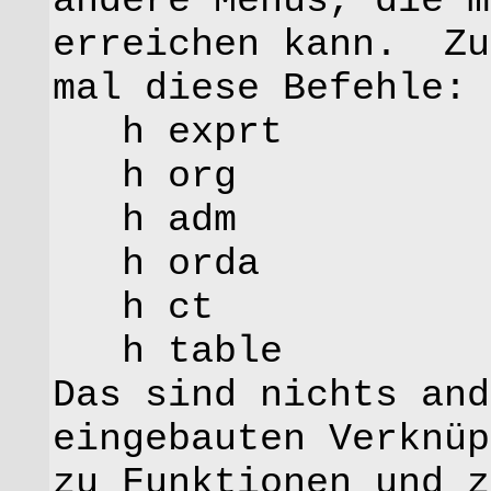
andere Menüs, die m
erreichen kann. Zu
mal diese Befehle:
h exprt
h org
h adm
h orda
h ct
h table
Das sind nichts and
eingebauten Verknüp
zu Funktionen und z