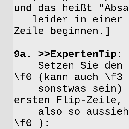
und das heißt "Absa
leider in einer R
Zeile beginnen.]
9a. >>ExpertenTip:
Setzen Sie den er
\f0 (kann auch \f3 
sonstwas sein) in
ersten Flip-Zeile, 
also so aussieht 
\f0 ):