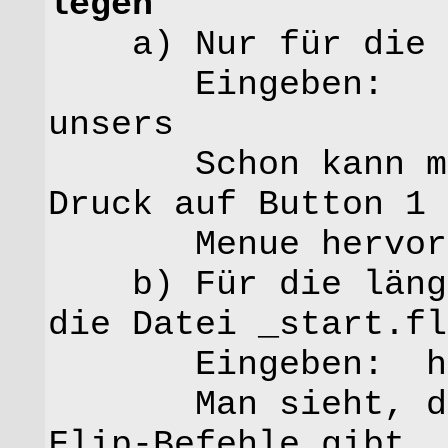
legen
a) Nur für die D
Eingeben: x fl
unsers
Schon kann man
Druck auf Button 1 
Menue hervorr
b) Für die länger
die Datei _start.fl
Eingeben: h _
Man sieht, daß 
Flip-Befehle gibt.