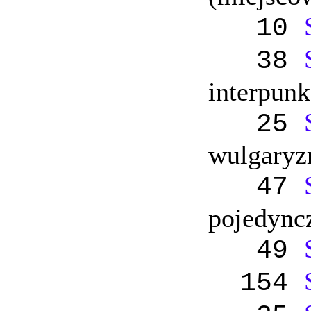
10
38
interpunk
25
wulgaryz
47
pojedync
49
154