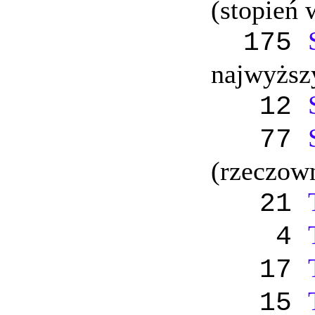
(stopień 
175
najwyższ
12
77
(rzeczow
21
4
17
15