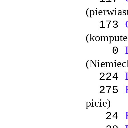
(pierwias
173
(komputer
0
(Niemiec
224
275
picie)
24