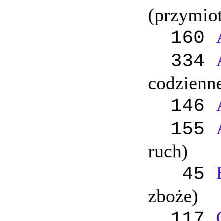
(przymiot
160
334
codzienn
146
155
ruch)
45
zboże)
117