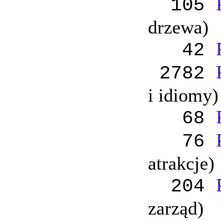
105
drzewa)
42
2782
i idiomy)
68
76
atrakcje)
204
zarząd)