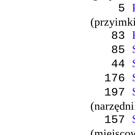
5
(przyimk
83
85
44
176
197
(narzędni
157
(miejsco