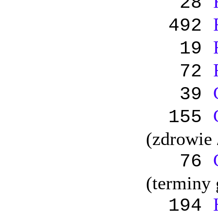
28
492
19
72
39
155
(zdrowie 
76
(terminy
194