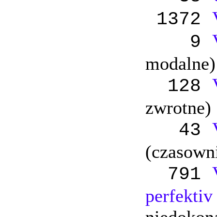
1372
9
modalne)
128
zwrotne)
43
(czasowni
791
perfektiv