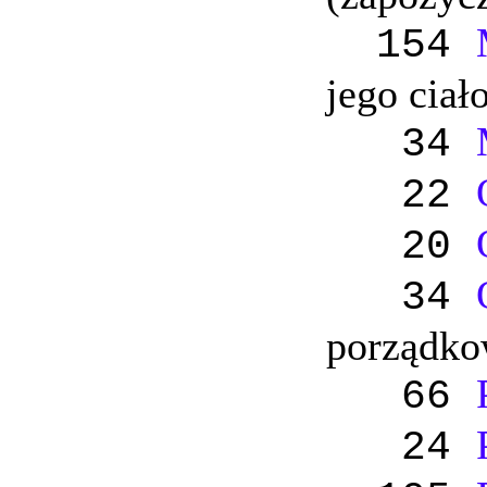
154
jego ciał
34
22
20
34
porządko
66
24