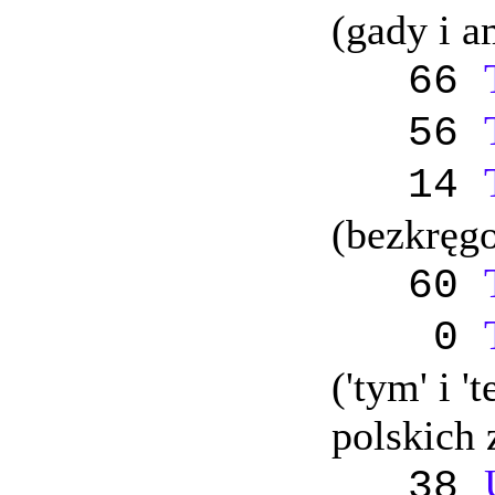
(gady i a
66
56
14
(bezkręg
60
0
('tym' i '
polskich 
38