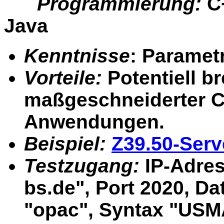
Programmierung:
C+
Java
Kenntnisse
: Paramet
Vorteile:
Potentiell bre
maßgeschneiderter Cli
Anwendungen.
Beispiel:
Z39.50-Serv
Testzugang:
IP-Adres
bs.de", Port 2020, D
"opac", Syntax "US