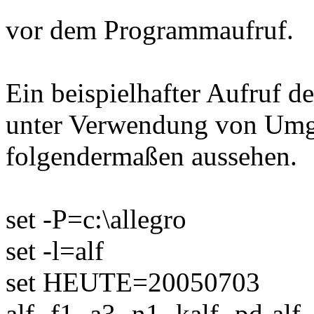
vor dem Programmaufruf.
Ein beispielhafter Aufruf d
unter Verwendung von Umg
folgendermaßen aussehen.
set -P=c:\allegro
set -l=alf
set HEUTE=20050703
alf -f1 -a3 -n1 -kalf -pd-alf