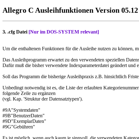
Allegro C Ausleihfunktionen Version 05.12
3. .cfg Datei
[Nur im DOS-SYSTEM relevant]
Um die enthaltenen Funktionen für die Ausleihe nutzen zu können, m
Das Ausleihprogramm erwartet zu den verwendeten speziellen Datensa
Dafür muß die bisher verwendete Indexparameterdatei geändert und er
Soll das Programm die bisherige Ausleihpraxis z.B. hinsichtlich Fri
Unbedingt notwendig ist es, die Liste der erlaubten Kategorienummern
folgende Zeile zu ergänzen
(vgl. Kap. 'Struktur der Datensatztypen').
#9A"Systemdaten"
#9B"BenutzerDaten"
#9D"ExemplarDaten"
#9G"Gebühren"
Es ist möglich, wenn auch kaum je sinnvoll, die verwendeten Katego