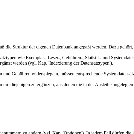
uß die Struktur der eigenen Datenbank angepaßt werden. Dazu gehört, d
tztypen wie Exemplar-, Leser-, Gebühren-, Statistik- und Systemdaten
gänzt werden (vgl. Kap. 'Indexierung der Datensatztypen').
sten und Gebühren widerspiegeln, müssen entsprechende Systemdatensätz
 um diejenigen zu ergänzen, aus denen die in der Ausleihe angelegten 
rienummern zu ändern (vgl. Kap. 'Optionen'). In jedem Fall dürfen die