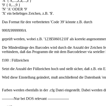
'A' { A,...,Z,a,...,z }
'9' { 0,...,9 }
'N' 'A' ODER '9'
'X' ein beliebiges Zeichen, z.B. '$'.
Das Format für den verbreiteten 'Code 39' könnte z.B. durch
999X9999999A
geprüft werden, wobei z.B. '123$5060121H' als korrekt angenommen 
Die Mindestlänge des Barcodes wird durch die Anzahl der Zeichen fe
verhindern, daß das Programm die mit dem Barcodeleser via serieller 
f100 : Füllzeichen
Setzt die Anzahl der Füllzeichen hoch und stellt sicher, daß z.B. ei
Wird diese Einstellung geändert, muß anschließend die Datenbank 'ent
Farben werden ebenfalls in der .cfg Datei eingestellt. Dabei werden 
----------Nur bei DOS relevant ------------------