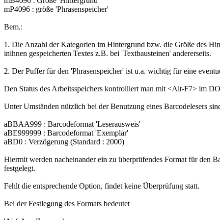
mB4096 : Größe 'Hintergrund'
mP4096 : größe 'Phrasenspeicher'
Bem.:
1. Die Anzahl der Kategorien im Hintergrund bzw. die Größe des Hint
inihnen gespeicherten Textes z.B. bei 'Textbausteinen' andererseits.
2. Der Puffer für den 'Phrasenspeicher' ist u.a. wichtig für eine even
Den Status des Arbeitsspeichers kontrolliert man mit <Alt-F7> im D
Unter Umständen nützlich bei der Benutzung eines Barcodelesers si
aBBAA999 : Barcodeformat 'Leserausweis'
aBE999999 : Barcodeformat 'Exemplar'
aBD0 : Verzögerung (Standard : 2000)
Hiermit werden nacheinander ein zu überprüfendes Format für den B
festgelegt.
Fehlt die entsprechende Option, findet keine Überprüfung statt.
Bei der Festlegung des Formats bedeutet