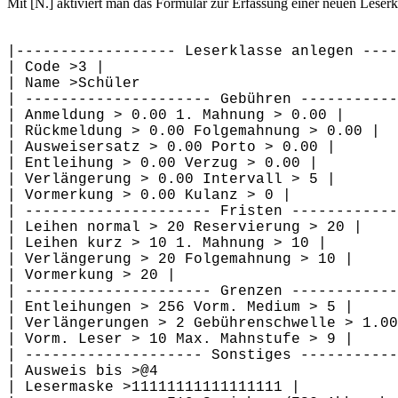
Mit [N.] aktiviert man das Formular zur Erfassung einer neuen Leserk
|------------------ Leserklasse anlegen ----
| Code >3 |
| Name >Schüler
| --------------------- Gebühren -----------
| Anmeldung > 0.00 1. Mahnung > 0.00 |
| Rückmeldung > 0.00 Folgemahnung > 0.00 |
| Ausweisersatz > 0.00 Porto > 0.00 |
| Entleihung > 0.00 Verzug > 0.00 |
| Verlängerung > 0.00 Intervall > 5 |
| Vormerkung > 0.00 Kulanz > 0 |
| --------------------- Fristen ------------
| Leihen normal > 20 Reservierung > 20 |
| Leihen kurz > 10 1. Mahnung > 10 |
| Verlängerung > 20 Folgemahnung > 10 |
| Vormerkung > 20 |
| --------------------- Grenzen ------------
| Entleihungen > 256 Vorm. Medium > 5 |
| Verlängerungen > 2 Gebührenschwelle > 1.00
| Vorm. Leser > 10 Max. Mahnstufe > 9 |
| -------------------- Sonstiges -----------
| Ausweis bis >@4
| Lesermaske >11111111111111111 |