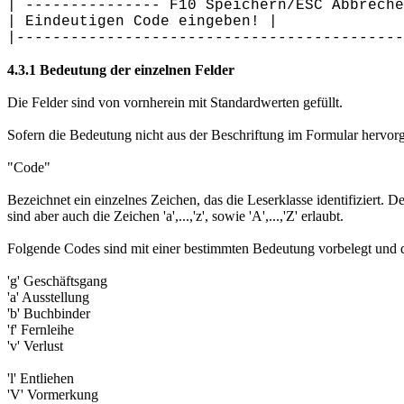
| --------------- F10 Speichern/ESC Abbreche
| Eindeutigen Code eingeben! |
|-------------------------------------------
4.3.1 Bedeutung der einzelnen Felder
Die Felder sind von vornherein mit Standardwerten gefüllt.
Sofern die Bedeutung nicht aus der Beschriftung im Formular hervorge
"Code"
Bezeichnet ein einzelnes Zeichen, das die Leserklasse identifiziert. 
sind aber auch die Zeichen 'a',...,'z', sowie 'A',...,'Z' erlaubt.
Folgende Codes sind mit einer bestimmten Bedeutung vorbelegt und 
'g' Geschäftsgang
'a' Ausstellung
'b' Buchbinder
'f' Fernleihe
'v' Verlust
'l' Entliehen
'V' Vormerkung