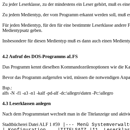
Zu jeder Leserklasse, zu der mindestens ein Leser gehört, muß es ein
Zu jedem Medientyp, der vom Programm erkannt werden soll, muß e
Für jeden Medientyp, für den für eine bestimmte Leserklasse andere 
Medientypsatz geben.
Insbesondere für diesen Medientyp muß es dann auch einen Medient
4.2 Aufruf des DOS-Programms aLFS
Das Programm kennt dieselben Kommandozeilenoptionen wie die Katalo
Bevor das Programm aufgerufen wird, müssen die notwendigen Anpas
Bsp.:
alfs -N -f1 -a3 -n1 -kalf -pd-alf -dc:\allegro\daten -Pc:\allegro
4.3 Leserklassen anlegen
Nach dem Programmstart wechselt man in die Titelanzeige und aktivi
Stadtbücherei Datei ALF 1 #59
|--- Menü Systemverwalt
| Konfiguration... |TITELSATZ |*1. Leserklas