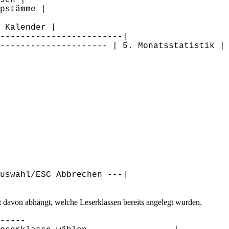
pstämme |
 Kalender |
-------------------------|
--------------------- | 5. Monatsstatistik |
Auswahl/ESC Abbrechen ---|
t davon abhängt, welche Leserklassen bereits angelegt wurden.
-----