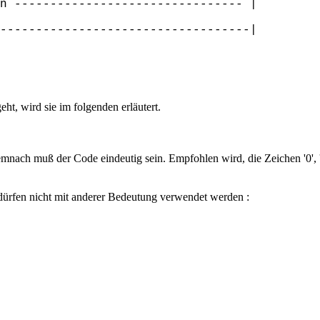
n -------------------------------- |
-----------------------------------|
ht, wird sie im folgenden erläutert.
Demnach muß der Code eindeutig sein. Empfohlen wird, die Zeichen '0', '
dürfen nicht mit anderer Bedeutung verwendet werden :