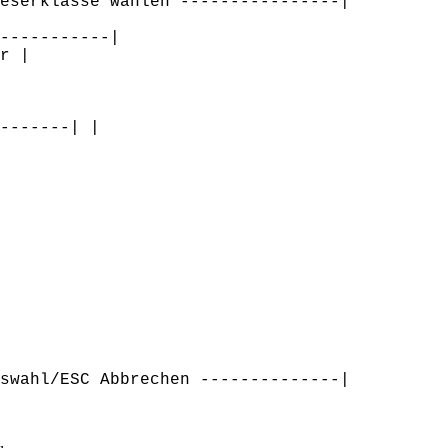
eserklasse wählen ----------------|
-----------|
r |
-------| |
swahl/ESC Abbrechen --------------|