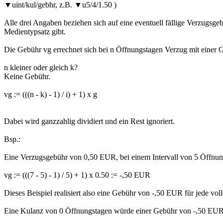
▼
uint/kul/gebhr, z.B.
▼
u5/4/1.50 )
Alle drei Angaben beziehen sich auf eine eventuell fällige Verzugsg
Medientypsatz gibt.
Die Gebühr vg errechnet sich bei n Öffnungstagen Verzug mit einer 
n kleiner oder gleich k?
Keine Gebühr.
vg := (((n - k) - 1) / i) + 1) x g
Dabei wird ganzzahlig dividiert und ein Rest ignoriert.
Bsp.:
Eine Verzugsgebühr von 0,50 EUR, bei einem Intervall von 5 Öffnun
vg := (((7 - 5) - 1) / 5) + 1) x 0.50 := -,50 EUR
Dieses Beispiel realisiert also eine Gebühr von -,50 EUR für jede vo
Eine Kulanz von 0 Öffnungstagen würde einer Gebühr von -,50 EUR