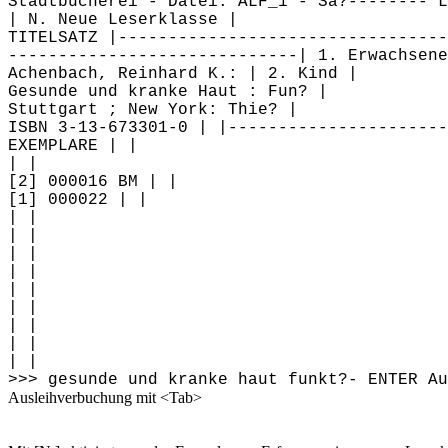
Stadtbücherei - Datei: ALF_1 - Sa?-------- L
| N. Neue Leserklasse |
TITELSATZ |---------------------------------
-----------------------------| 1. Erwachsene
Achenbach, Reinhard K.: | 2. Kind |
Gesunde und kranke Haut : Fun? |
Stuttgart ; New York: Thie? |
ISBN 3-13-673301-0 | |----------------------
EXEMPLARE | |
| |
[2] 000016 BM | |
[1] 000022 | |
| |
| |
| |
| |
| |
| |
| |
| |
| |
>>> gesunde und kranke haut funkt?- ENTER Au
Ausleihverbuchung mit <Tab>