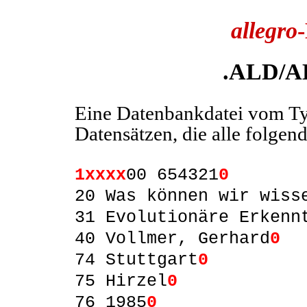
allegro
.ALD/
Eine Datenbankdatei vom Ty
Datensätzen, die alle folge
1xxxx
00 654321
0
20 Was können wir wiss
31 Evolutionäre Erkenn
40 Vollmer, Gerhard
0
74 Stuttgart
0
75 Hirzel
0
76 1985
0