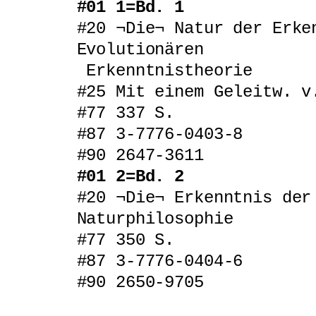
#01 1=Bd. 1
#20 ¬Die¬ Natur der Erke
Evolutionären
Erkenntnistheorie
#25 Mit einem Geleitw. v
#77 337 S.
#87 3‑7776‑0403‑8
#90 2647‑3611
#01 2=Bd. 2
#20 ¬Die¬ Erkenntnis der
Naturphilosophie
#77 350 S.
#87 3‑7776‑0404‑6
#90 2650‑9705