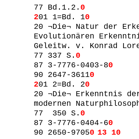
77 Bd.1.2.
0
2
01 1=Bd. 1
0
20 ¬Die¬ Natur der Erk
Evolutionären Erkenntn
Geleitw. v. Konrad Lor
77 337 S.
0
87 3-7776-0403-8
0
90 2647-3611
0
2
01 2=Bd. 2
0
20 ¬Die¬ Erkenntnis de
modernen Naturphilosop
77
350 S.
0
87 3-7776-0404-6
0
90 2650-9705
0
13 10