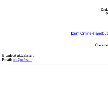
Dipl
D
[
zum Online-Handbu
Überarbe
[i] zuletzt aktualisiert:
Email:
ub@tu-bs.de