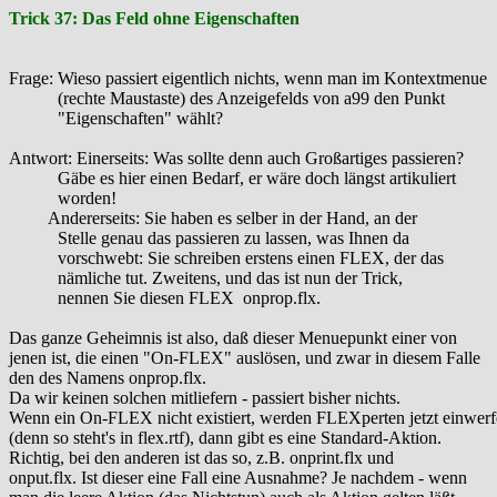
Trick 37: Das Feld ohne Eigenschaften
Frage: Wieso passiert eigentlich nichts, wenn man im Kontextmenue
(rechte Maustaste) des Anzeigefelds von a99 den Punkt
"Eigenschaften" wählt?
Antwort: Einerseits: Was sollte denn auch Großartiges passieren?
Gäbe es hier einen Bedarf, er wäre doch längst artikuliert
worden!
Andererseits: Sie haben es selber in der Hand, an der
Stelle genau das passieren zu lassen, was Ihnen da
vorschwebt: Sie schreiben erstens einen FLEX, der das
nämliche tut. Zweitens, und das ist nun der Trick,
nennen Sie diesen FLEX onprop.flx.
Das ganze Geheimnis ist also, daß dieser Menuepunkt einer von
jenen ist, die einen "On-FLEX" auslösen, und zwar in diesem Falle
den des Namens onprop.flx.
Da wir keinen solchen mitliefern - passiert bisher nichts.
Wenn ein On-FLEX nicht existiert, werden FLEXperten jetzt einwer
(denn so steht's in flex.rtf), dann gibt es eine Standard-Aktion.
Richtig, bei den anderen ist das so, z.B. onprint.flx und
onput.flx. Ist dieser eine Fall eine Ausnahme? Je nachdem - wenn