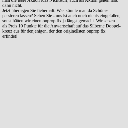
man die leere Aktion (das Nichtstun) auch als Aktion gelten läßt,
dann nicht.
Jetzt überlegen Sie fieberhaft: Was könnte man da Schönes
passieren lassen? Sehen Sie - uns ist auch noch nichts eingefallen,
sonst hätten wir einen onprop.flx ja längst gemacht. Wir setzen
als Preis 10 Punkte für die Anwartschaft auf das Silberne Doppel-
kreuz aus für denjenigen, der den originellsten onprop.flx
erfindet!