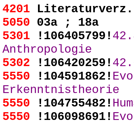
4201
Literaturverz.
5050
03a ; 18a
5301
!106405799!
42.
Anthropologie
5302
!106420259!
42.
5550
!104591862!
Evo
Erkenntnistheorie
5550
!104755482!
Hum
5550
!106098691!
Evo