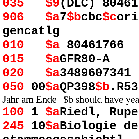
035 $9
(DLC) 80461
906 $a
7
$b
cbc
$c
ori
gencatlg
010 $a
80461766
015 $a
GFR80-A
020 $a
3489607341
050
00
$a
QP398
$b
.R
Jahr am Ende | $b should have yea
100
1
$a
Riedl, Rupe
245
10
$a
Biologie de