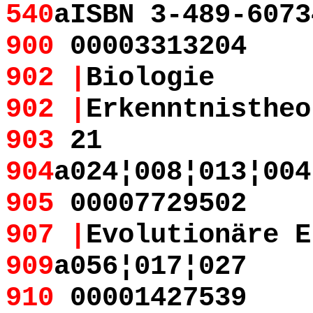
540
aISBN 3-489-6073
900
00003313204
902 |
Biologie
902 |
Erkenntnistheo
903
21
904
a024¦008¦013¦004
905
00007729502
907 |
Evolutionäre E
909
a056¦017¦027
910
00001427539