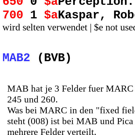
650
0
$a
Perception.
700
1
$a
Kaspar, Rob
wird selten verwendet | $e not used
MAB2
(BVB)
MAB hat je 3 Felder fuer MARC
245 und 260.
Was bei MARC in den "fixed fiel
steht (008) ist bei MAB und Pica
mehrere Felder verteilt.