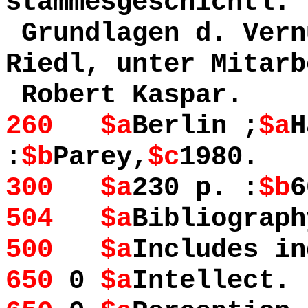
stammesgeschichtl.
Grundlagen d. Vern
Riedl, unter Mitarb
Robert Kaspar.
260 $a
Berlin ;
$a
H
:
$b
Parey,
$c
1980.
300 $a
230 p. :
$b
6
504 $a
Bibliograph
500 $a
Includes in
650
0
$a
Intellect.