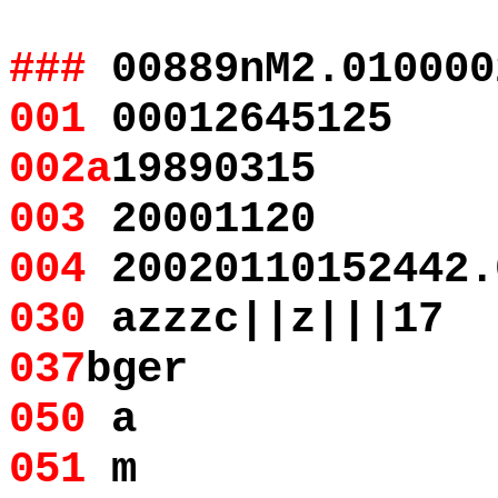
###
00889nM2.010000
001
00012645125
002a
19890315
003
20001120
004
20020110152442.
030
azzzc||z|||17
037
bger
050
a
051
m