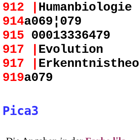
912 |
Humanbiologie
914
a069¦079
915
00013336479
917 |
Evolution
917 |
Erkenntnistheo
919
a079
Pica3