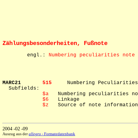
Zählungsbesonderheiten, Fußnote
        engl.: 
Numbering peculiarities note
MARC21       
515     
Numbering Peculiarities
  Subfields: 

$a
   Numbering peculiarities no
$6
   Linkage

$z
   Source of note information
2004 -02 -09
Auszug aus der
allegro
- Formatedatenbank