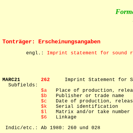
Form
Tonträger: Erscheinungsangaben
        engl.: 
Imprint statement for sound 
MARC21       
262     
Imprint Statement for S
  Subfields: 

$a
   Place of production, relea
$b
   Publisher or trade name

$c
   Date of production, releas
$k
   Serial identification

$l
   Matrix and/or take number

$6
   Linkage

 Indic/etc.: Ab 1980: 260 und 028
