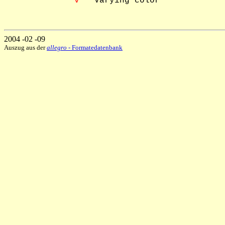
 v
   Varying color

2004 -02 -09
Auszug aus der
allegro
- Formatedatenbank