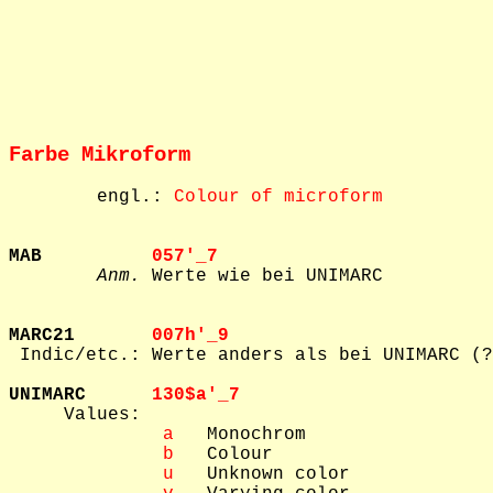
Farbe Mikroform
        engl.: 
Colour of microform
MAB          
057'_7  
Anm.
 Werte wie bei UNIMARC

MARC21       
007h'_9  

 Indic/etc.: Werte anders als bei UNIMARC (?
UNIMARC      
130$a'_7  

     Values: 

 a
   Monochrom

 b
   Colour

 u
   Unknown color
