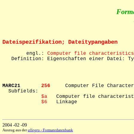
Form
Dateispezifikation; Dateitypangaben
        engl.: 
Computer file characteristics
   Definition: Eigenschaften einer Datei: Ty
MARC21       
256     
Computer File Character
  Subfields: 

$a
   Computer file characterist
$6
   Linkage

2004 -02 -09
Auszug aus der
allegro
- Formatedatenbank