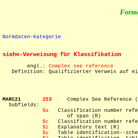
Form
Normdaten-Kategorie
siehe-Verweisung für Klassifikation
        engl.: 
Complex see reference
   Definition: Qualifizierter Verweis auf ei
MARC21       
253     
Complex See Reference (
  Subfields: 

$a
   Classification number refe
                     of span (R)

$c
   Classification number refe
$i
   Explanatory text (R)

$y
   Table identification--sche