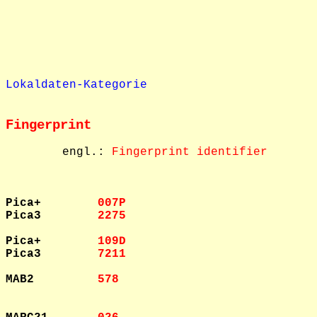
Lokaldaten-Kategorie
Fingerprint
        engl.: 
Fingerprint identifier
Pica+        
007P    
Pica3        
2275    
Pica+        
109D    
Pica3        
7211    
MAB2         
578     