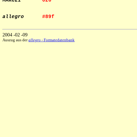
MARC21       
026     
allegro
#89f    
2004 -02 -09
Auszug aus der
allegro
- Formatedatenbank