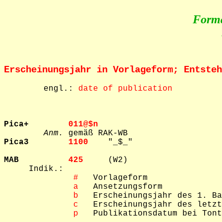
Form
Erscheinungsjahr in Vorlageform; Entsteh
        engl.: 
date of publication
Pica+        
011@$n  
Anm.
Pica3        
1100    
"_$_"

MAB          
425     
(W2)

     Indik.: 

 #
   Vorlageform

 a
   Ansetzungsform

 b
   Erscheinungsjahr des 1. Ba
 c
   Erscheinungsjahr des letzt
 p
   Publikationsdatum bei Tont