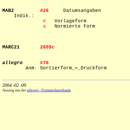
MAB2         
426     
Datumsangaben

    Indik.: 

 #
   Vorlageform

 a
   Normierte Form

MARC21       
260$c   
allegro
#76     
Anm.
 Sortierform_=_Druckform

2004 -02 -09
Auszug aus der
allegro
- Formatedatenbank