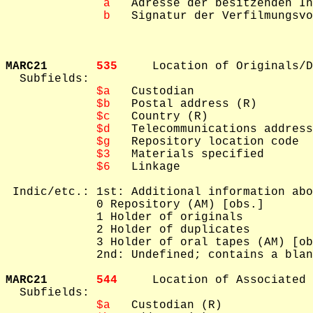
 a
   Adresse der besitzenden In
 b
   Signatur der Verfilmungsvo
MARC21       
535     
Location of Originals/D
  Subfields: 

$a
   Custodian

$b
   Postal address (R)

$c
   Country (R)

$d
   Telecommunications address
$g
   Repository location code

$3
   Materials specified

$6
   Linkage

 Indic/etc.: 1st: Additional information abo
             0 Repository (AM) [obs.]

             1 Holder of originals

             2 Holder of duplicates

             3 Holder of oral tapes (AM) [ob
             2nd: Undefined; contains a blan
MARC21       
544     
Location of Associated 
  Subfields: 

$a
   Custodian (R)
