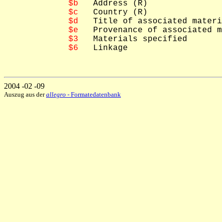
$b
   Address (R)

$c
   Country (R)

$d
   Title of associated materi
$e
   Provenance of associated m
$3
   Materials specified

$6
   Linkage

2004 -02 -09
Auszug aus der
allegro
- Formatedatenbank