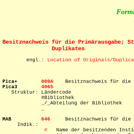
Form
Besitznachweis für die Primärausgabe; St
               Duplikates
        engl.: 
Location of Originals/Duplica
Pica+        
009A    
Pica3        
4065    

   Struktur: Ländercode

             #Bibliothek

             _/_Abteilung der Bibliothek

             _
MAB          
646     
Besitznachweis für die 
     Indik.: 

 #
   Name der besitzenden Insti