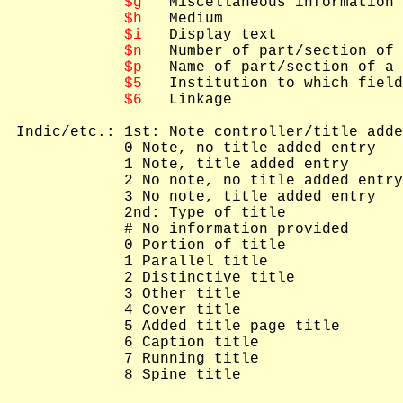
$g
   Miscellaneous information

$h
   Medium

$i
   Display text

$n
   Number of part/section of 
$p
   Name of part/section of a 
$5
   Institution to which field
$6
   Linkage

 Indic/etc.: 1st: Note controller/title adde
             0 Note, no title added entry

             1 Note, title added entry

             2 No note, no title added entry

             3 No note, title added entry

             2nd: Type of title

             # No information provided

             0 Portion of title

             1 Parallel title

             2 Distinctive title

             3 Other title

             4 Cover title

             5 Added title page title

             6 Caption title

             7 Running title

             8 Spine title
