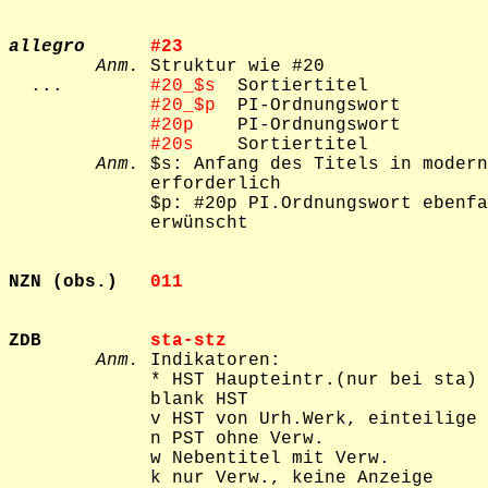
allegro
#23     
Anm.
 Struktur wie #20

  ...        
#20_$s  
Sortiertitel

#20_$p  
PI-Ordnungswort

#20p    
PI-Ordnungswort

#20s    
Sortiertitel

Anm.
 $s: Anfang des Titels in modern
             erforderlich

             $p: #20p PI.Ordnungswort ebenfa
             erwünscht

NZN (obs.)   
011     
ZDB          
sta-stz  
Anm.
 Indikatoren:

             * HST Haupteintr.(nur bei sta)

             blank HST

             v HST von Urh.Werk, einteilige 
             n PST ohne Verw.

             w Nebentitel mit Verw.

             k nur Verw., keine Anzeige
