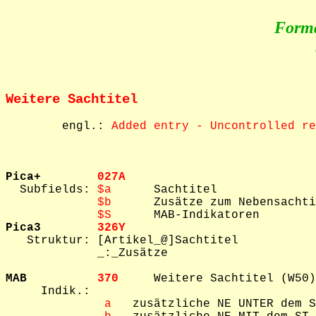
Form
Weitere Sachtitel
        engl.: 
Added entry - Uncontrolled re
Pica+        
027A    

  Subfields: 
$a      
Sachtitel

$b      
Zusätze zum Nebensachti
$S      
Pica3        
326Y    

   Struktur: [Artikel_@]Sachtitel

             _:_Zusätze

MAB          
370     
Weitere Sachtitel (W50)

     Indik.: 

 a
   zusätzliche NE UNTER dem S