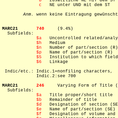
 b
   zusätzliche NE MIT dem ST

 c
   NE unter UND mit dem ST

Anm.
 wenn keine Eintragung gewünscht
MARC21       
740     
(9.4%)

  Subfields: 

$a
   Uncontrolled related/analy
$h
   Medium

$n
   Number of part/section (R)

$p
   Name of part/section (R)

$5
   Institution to which field
$6
   Linkage

 Indic/etc.: Indic.1=nonfiling characters,

             Indic.2:see 700

MARC21       
246     
Varying Form of Title (
  Subfields: 

$a
   Title proper/short title

$b
   Remainder of title

$d
   Designation of section (SE
$e
   Name of part/section (SE) 
$f
   Designation of volume and 