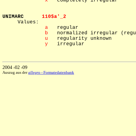
 x
   completely irregular

UNIMARC      
110$a'_2  

     Values: 

 a
   regular

 b
   normalized irregular (regu
 u
   regularity unknown

 y
   irregular

2004 -02 -09
Auszug aus der
allegro
- Formatedatenbank