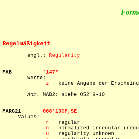
Form
Regelmäßigkeit
        engl.: 
Regularity
MAB          
'147*   

        Werte: 

 z
   keine Angabe der Erscheinu
Anm.
 MAB2: siehe 052'8-10

MARC21       
008'19CF,SE  

     Values: 

 r
   regular

 n
   normalized irregular (regu
 u
   regularity unknown
