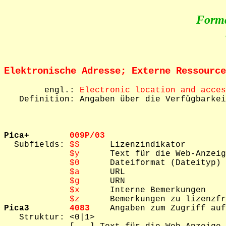
Form
Elektronische Adresse; Externe Ressource
        engl.: 
Electronic location and acces
   Definition: Angaben über die Verfügbarkei
Pica+        
009P/03  

  Subfields: 
$S      
Lizenzindikator

$y      
Text für die Web-Anzeig
$0      
Dateiformat (Dateityp)

$a      
URL

$g      
URN

$x      
Interne Bemerkungen

$z      
Pica3        
4083    
Angaben zum Zugriff auf
   Struktur: <0|1>
