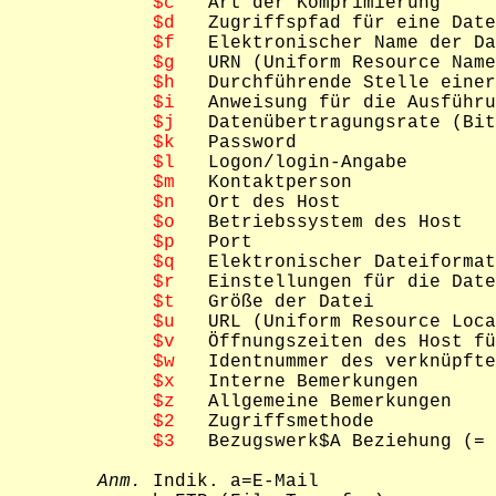
$c
   Art der Komprimierung

$d
   Zugriffspfad für eine Date
$f
   Elektronischer Name der Da
$g
   URN (Uniform Resource Name
$h
   Durchführende Stelle einer
$i
   Anweisung für die Ausführu
$j
   Datenübertragungsrate (Bit
$k
   Password

$l
   Logon/login-Angabe

$m
   Kontaktperson

$n
   Ort des Host

$o
   Betriebssystem des Host

$p
   Port

$q
   Elektronischer Dateiformat
$r
   Einstellungen für die Date
$t
   Größe der Datei

$u
   URL (Uniform Resource Loca
$v
   Öffnungszeiten des Host fü
$w
   Identnummer des verknüpfte
$x
   Interne Bemerkungen

$z
   Allgemeine Bemerkungen

$2
   Zugriffsmethode

$3
   Bezugswerk$A Beziehung (= 
Anm.
 Indik. a=E-Mail
