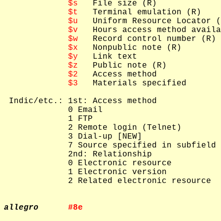
$s
   File size (R)

$t
   Terminal emulation (R)

$u
   Uniform Resource Locator (
$v
   Hours access method availa
$w
   Record control number (R) 
$x
   Nonpublic note (R)

$y
   Link text

$z
   Public note (R)

$2
   Access method

$3
   Materials specified

 Indic/etc.: 1st: Access method

             0 Email

             1 FTP

             2 Remote login (Telnet)

             3 Dial-up [NEW]

             7 Source specified in subfield 
             2nd: Relationship

             0 Electronic resource

             1 Electronic version

             2 Related electronic resource

allegro
#8e     