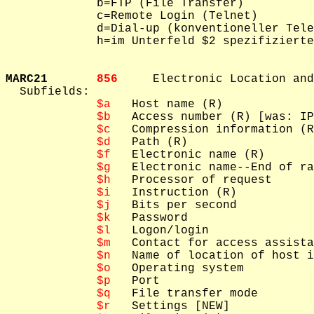
             b=FTP (File Transfer)

             c=Remote Login (Telnet)

             d=Dial-up (konventioneller Tele
             h=im Unterfeld $2 spezifizierte
MARC21       
856     
Electronic Location and
  Subfields: 

$a
   Host name (R)

$b
   Access number (R) [was: IP
$c
   Compression information (R
$d
   Path (R)

$f
   Electronic name (R)

$g
   Electronic name--End of ra
$h
   Processor of request

$i
   Instruction (R)

$j
   Bits per second

$k
   Password

$l
   Logon/login

$m
   Contact for access assista
$n
   Name of location of host i
$o
   Operating system

$p
   Port

$q
   File transfer mode

$r
   Settings [NEW]
