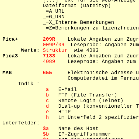
             [...] Text für die Web-Anzeige

             Dateiformat (Dateityp)

             _=A_URL

             _=G_URN

             _=X_Interne Bemerkungen

             _=Z=Bemerkungen zu lizenzfreien
Pica+        
209R    
Lokale Angaben zum Zugr
009P/09  
Leseprobe: Angaben zum
      Werte: 
Struktur  
Pica3        
7133    
Lokale Angaben zum Zugr
4089    
Leseprobe: Angaben zum 
MAB          
655     
Elektronische Adresse u
                     Computerdatei im Fernzu
     Indik.: 

 a
   E-Mail

 b
   FTP (File Transfer)

 c
   Remote Login (Telnet)

 d
   Dial-up (konventioneller T
 e
   HTTP

 h
   im Unterfeld 2 spezifizier
Unterfelder: 

$a
   Name des Host

$b
   IP-Zugriffsnummer
