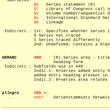
  Subfields: 

$a
   Series statement (R)

$l
   Library of Congress call n
$v
   Volume number/sequential d
$x
   International Standard Ser
$6
   Linkage

 Indic/etc.: 1st: Specifies whether series i
             0 Series not traced

             1 Series traced differently

             2nd: Undefined; contains a blan
UKMARC       
490     
(R) Series area - title
                     heading form

 Indic/etc.: Subfields wie in 440

             Indic.1: 0=series added entry h
             added entry heading present in 
             Indic.2: 0=series area relates 
allegro
#85_=_  

  ...        
#8nr    
Serienstammsatz Verweis