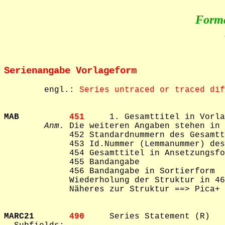
Form
Serienangabe Vorlageform
        engl.: 
Series untraced or traced dif
MAB          
451     
1. Gesamttitel in Vorla
Anm.
 Die weiteren Angaben stehen in 
             452 Standardnummern des Gesamtt
             453 Id.Nummer (Lemmanummer) des
             454 Gesamttitel in Ansetzungsfo
             455 Bandangabe

             456 Bandangabe in Sortierform

             Wiederholung der Struktur in 46
             Näheres zur Struktur ==> Pica+ 
MARC21       
490     
Series Statement (R)
