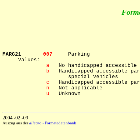
Form
MARC21       
007     
Parking

     Values: 

 a
   No handicapped accessible 
 b
   Handicapped accessible par
                     special vehicles

 c
   Handicapped accessible par
 n
   Not applicable

 u
   Unknown

2004 -02 -09
Auszug aus der
allegro
- Formatedatenbank