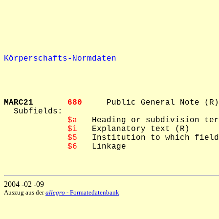
Körperschafts-Normdaten
MARC21       
680     
Public General Note (R)

  Subfields: 

$a
   Heading or subdivision ter
$i
   Explanatory text (R)

$5
   Institution to which field
$6
   Linkage

2004 -02 -09
Auszug aus der
allegro
- Formatedatenbank