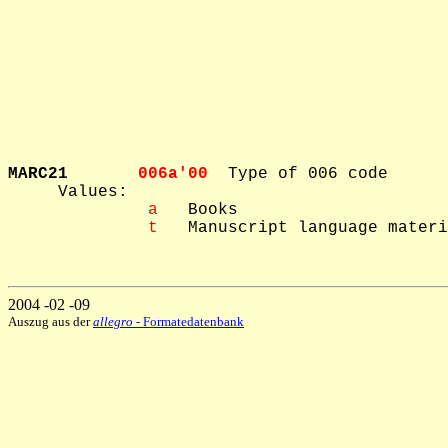
MARC21       
006a'00  
Type of 006 code

     Values: 

 a
   Books

 t
   Manuscript language materi
2004 -02 -09
Auszug aus der
allegro
- Formatedatenbank