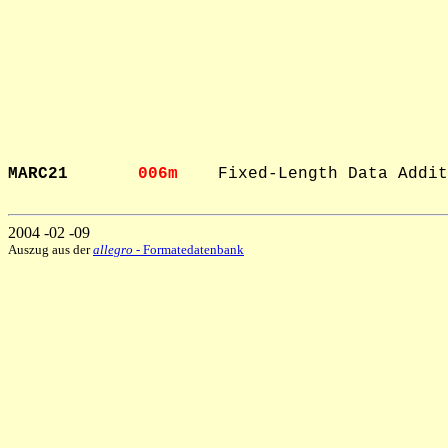
MARC21       
006m    
Fixed-Length Data Addit
2004 -02 -09
Auszug aus der
allegro
- Formatedatenbank