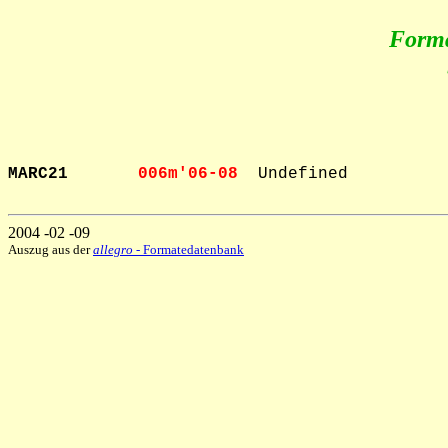
Form
MARC21       
006m'06-08  
Undefined

2004 -02 -09
Auszug aus der
allegro
- Formatedatenbank