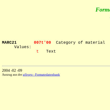
Form
MARC21       
007t'00  
Category of material

     Values: 

 t
   Text

2004 -02 -09
Auszug aus der
allegro
- Formatedatenbank