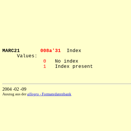
MARC21       
008a'31  
Index

     Values: 

 0
   No index

 1
   Index present

2004 -02 -09
Auszug aus der
allegro
- Formatedatenbank