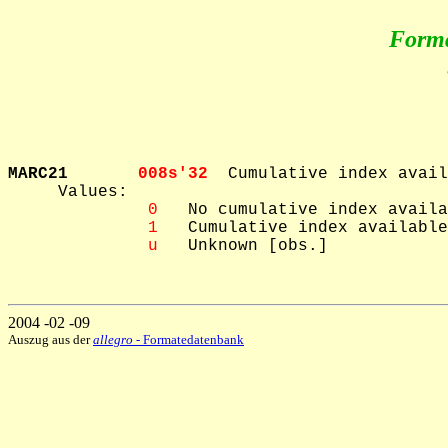
Form
MARC21       
008s'32  
Cumulative index avail
     Values: 

 0
   No cumulative index availa
 1
   Cumulative index available
 u
   Unknown [obs.]

2004 -02 -09
Auszug aus der
allegro
- Formatedatenbank