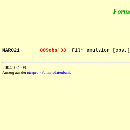
Form
MARC21       
009obs'03  
Film emulsion [obs.]

2004 -02 -09
Auszug aus der
allegro
- Formatedatenbank