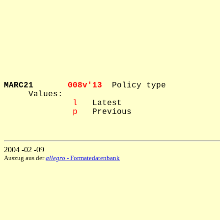
MARC21       
008v'13  
Policy type

     Values: 

 l
   Latest

 p
   Previous

2004 -02 -09
Auszug aus der
allegro
- Formatedatenbank