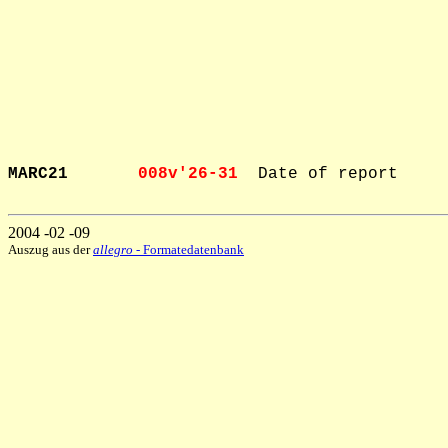
MARC21       
008v'26-31  
Date of report

2004 -02 -09
Auszug aus der
allegro
- Formatedatenbank