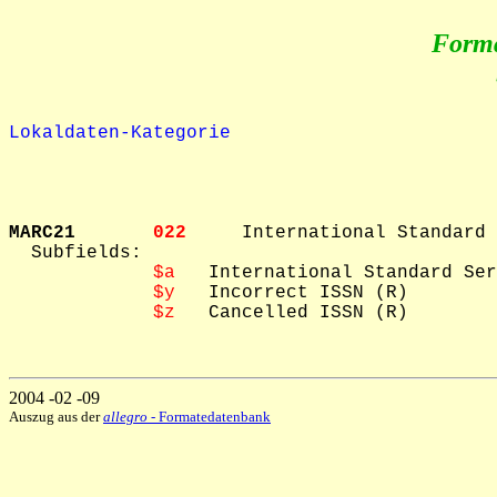
Form
Lokaldaten-Kategorie
MARC21       
022     
International Standard 
  Subfields: 

$a
   International Standard Ser
$y
   Incorrect ISSN (R)

$z
   Cancelled ISSN (R)

2004 -02 -09
Auszug aus der
allegro
- Formatedatenbank