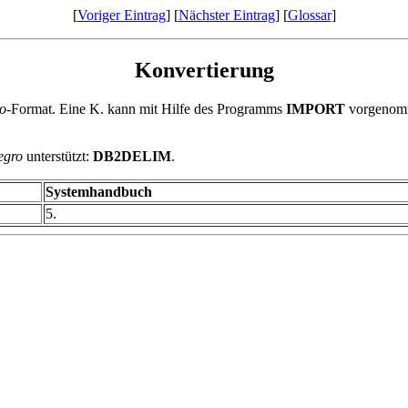
[
Voriger Eintrag
] [
Nächster Eintrag
] [
Glossar
]
Konvertierung
ro
-Format. Eine K. kann mit Hilfe des Programms
IMPORT
vorgenomm
egro
unterstützt:
DB2DELIM
.
Systemhandbuch
5.