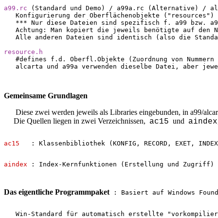
a99.rc
 (Standard und Demo) / a99a.rc (Alternative) / al
   Konfigurierung der Oberflächenobjekte ("resources")
   *** Nur diese Dateien sind spezifisch f. a99 bzw. a9
   Achtung: Man kopiert die jeweils benötigte auf den N
   Alle anderen Dateien sind identisch (also die Standa
resource.h
   #defines f.d. Oberfl.Objekte (Zuordnung von Nummern 
   alcarta und a99a verwenden dieselbe Datei, aber jewe
Gemeinsame Grundlagen
Diese zwei werden jeweils als Libraries eingebunden, in a99/alcar
     Die Quellen liegen in zwei Verzeichnissen,  
  und  
ac15
aindex
ac15
   : Klassenbibliothek (KONFIG, RECORD, EXET, INDEX
aindex
 : Index-Kernfunktionen (Erstellung und Zugriff)
Das eigentliche Programmpaket
 : Basiert auf Windows Foun
   Win-Standard für automatisch erstellte "vorkompilier