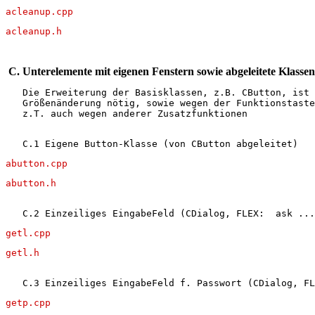
acleanup.cpp
acleanup.h
 C. Unterelemente mit eigenen Fenstern sowie abgeleitete Klassen
   Die Erweiterung der Basisklassen, z.B. CButton, ist 
   Größenänderung nötig, sowie wegen der Funktionstaste
   z.T. auch wegen anderer Zusatzfunktionen
   C.1 Eigene Button-Klasse (von CButton abgeleitet)
abutton.cpp
abutton.h
   C.2 Einzeiliges EingabeFeld (CDialog, FLEX:  ask ...
getl.cpp
getl.h
   C.3 Einzeiliges EingabeFeld f. Passwort (CDialog, FL
getp.cpp