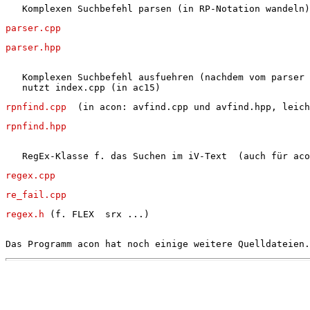
   Komplexen Suchbefehl parsen (in RP-Notation wandeln)
parser.cpp
parser.hpp
   Komplexen Suchbefehl ausfuehren (nachdem vom parser 
   nutzt index.cpp (in ac15)
rpnfind.cpp  
(in acon: avfind.cpp und avfind.hpp, leich
rpnfind.hpp
   RegEx-Klasse f. das Suchen im iV-Text  (auch für aco
regex.cpp
re_fail.cpp
regex.h
 (f. FLEX  srx ...)
Das Programm acon hat noch einige weitere Quelldateien.