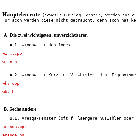
Hauptelemente
 (jeweils CDialog-Fenster, werden aus a
Für acon werden diese nicht gebraucht, denn acon hat ke
 A. Die zwei wichtigsten, unverzichtbaren
   A.1. Window für den Index
winx.cpp
winx.h
   A.2. Window für Kurz- u. ViewListen: d.h. Ergebnisme
wkv.cpp
wkv.h
 B. Sechs andere
   B.1. Aresqa-Fenster (oft f. laengere Auswahlen oder 
aresqa.cpp
aresqa.hn