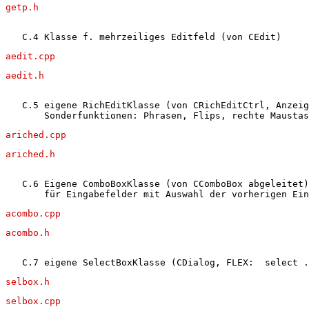
getp.h
   C.4 Klasse f. mehrzeiliges Editfeld (von CEdit)
aedit.cpp
aedit.h
   C.5 eigene RichEditKlasse (von CRichEditCtrl, Anzeig
       Sonderfunktionen: Phrasen, Flips, rechte Maustas
ariched.cpp
ariched.h
   C.6 Eigene ComboBoxKlasse (von CComboBox abgeleitet)
       für Eingabefelder mit Auswahl der vorherigen Ein
acombo.cpp
acombo.h
   C.7 eigene SelectBoxKlasse (CDialog, FLEX:  select .
selbox.h
selbox.cpp