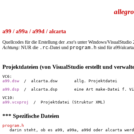
allegr
a99 / a99a / a99d / alcarta
Quellcodes für die Erstellung der .exe's unter Windows/VisualStudio
Achtung:
 NUR die 
-Datei und 
 sind für a99/alcart
.rc
program.h
Projektdateien (von VisualStudio erstellt und verwalte
VC6:
a99.dsw
/  alcarta.dsw       allg. Projektdatei
a99.dsp
  /  alcarta.dsp       eine Art make-Datei f. Vi
VC10:
a99.vcxproj
/  Projektdatei (Struktur XML)
*** Spezifische Dateien
program.h
   darin steht, ob es a99, a99a, a99d oder alcarta werd