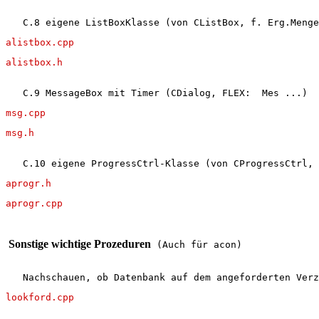
   C.8 eigene ListBoxKlasse (von CListBox, f. Erg.Menge
alistbox.cpp
alistbox.h
   C.9 MessageBox mit Timer (CDialog, FLEX:  Mes ...)
msg.cpp
msg.h
   C.10 eigene ProgressCtrl-Klasse (von CProgressCtrl, 
aprogr.h
aprogr.cpp
 Sonstige wichtige Prozeduren
 (Auch für acon)
   Nachschauen, ob Datenbank auf dem angeforderten Verz
lookford.cpp