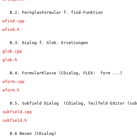
   B.2. FernglasFormular f. find-Funktion
wfind.cpp
wfind.h
   B.3. Dialog f. Glob. Ersetzungen
glob.cpp
glob.h
   B.4. FormularKlasse (CDialog, FLEX:  form ...)
aform.cpp
aform.h
   B.5. Subfield Dialog  (CDialog, Teilfeld-Editor (sub
subfield.cpp
subfield.h
   B.6 Besen (CDialog)