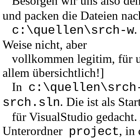
Besorgen wir uns also den
und packen die Dateien nac
.
c:\quellen\srch-w
Weise nicht, aber
vollkommen legitim, für u
allem übersichtlich!]
In
c:\quellen\srch
. Die ist als Star
srch.sln
für VisualStudio gedacht. 
Unterordner
, in
project