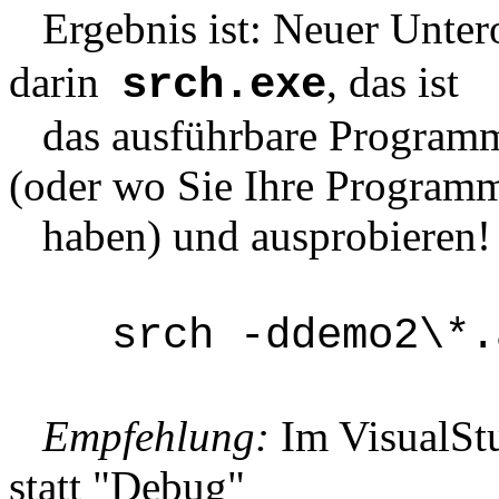
Ergebnis ist: Neuer Unte
darin
, das ist
srch.exe
das ausführbare Programm.
(oder wo Sie Ihre Program
haben) und ausprobieren! 
srch -ddemo2\*.a
Empfehlung:
Im VisualStu
statt "Debug"