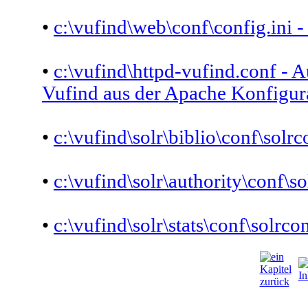
•
c:\vufind\web\conf\config.ini 
•
c:\vufind\httpd-vufind.conf 
Vufind aus der Apache Konfigura
•
c:\vufind\solr\biblio\conf\solr
•
c:\vufind\solr\authority\conf\s
•
c:\vufind\solr\stats\conf\solrc