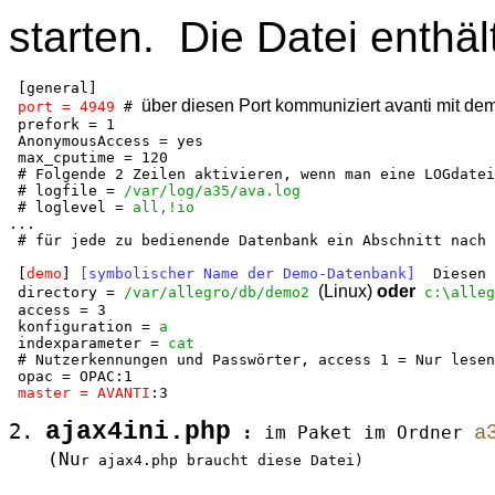
starten. Die Datei enthä
 [general]
über diesen Port kommuniziert avanti mit dem
port = 
4949
 # 
 prefork = 1
 AnonymousAccess = yes
 max_cputime = 120
 # Folgende 2 Zeilen aktivieren, wenn man eine LOGdatei
 # logfile = 
/var/log/a35/ava.log
 # loglevel = 
all,!io
...
 # für jede zu bedienende Datenbank ein Abschnitt nach 
 [
demo
]
 [symbolischer Name der Demo-Datenbank] 
 Diesen 
(Linux) 
oder
 directory = 
/var/allegro/db/demo2 
 c:\alleg
 access = 3
 konfiguration = 
a
 indexparameter = 
cat
 # Nutzerkennungen und Passwörter, access 1 = Nur lesen
 opac = OPAC:1
master = AVANTI
:3
ajax4ini.php
2. 
a
 : 
im Paket im Ordner 
   (Nu
r ajax4.php braucht diese Datei)