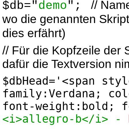
// Nam
$db="
demo
";
wo die genannten Skript
dies erfährt
)
// Für die Kopfzeile der
dafür die Textversion ni
$dbHead='<span styl
family:Verdana; col
font-weight:bold; f
<i>allegro-b</i> -