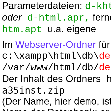
Parameterdateien:
d-kh
oder
fern
d-html.apr,
u.a. eigene
htm.apt
Im
Webserver-Ordner
für
c:\xampp\html\db\
de
/var/www/html/db/
de
Der Inhalt des Ordners
a35inst.zip
(Der Name, hier
demo
, i