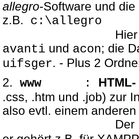
allegro
-Software und die 
z.B.
c:\allegro
Hier liegen di
und
; die 
avanti
acon
. - Plus 2 Ord
uifsger
2.
HTML- 
www
:
.css, .htm und .job) zur 
also evtl. einem anderen
Der Inhalt: 
er gehört z.B. für XAMP