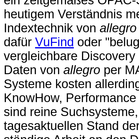
ein zeitgemäßes OPAC-S
heutigem Verständnis meh
Indextechnik von
allegro
dafür
VuFind
oder "belu
vergleichbare Discover
Daten von
allegro
per MA
Systeme kosten allerding
KnowHow, Performance 
sind reine Suchsysteme, 
tagesaktuellen Stand der