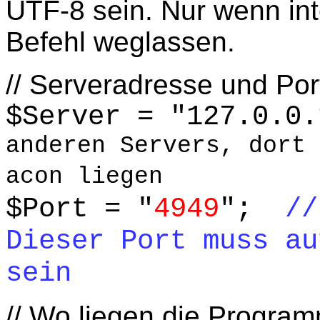
UTF-8 sein. Nur wenn in
Befehl weglassen.
// Serveradresse und Por
$Server = "127.0.
anderen Servers, dort 
acon liegen
$Port = "
4949
";
/
Dieser Port muss au
sein
// Wo liegen die Progr