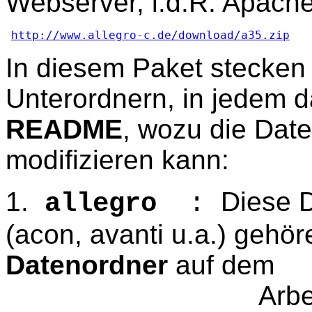
Webserver, i.d.R. Apache)
http://www.allegro-c.de/download/a35.zip
In diesem Paket stecke
Unterordnern, in jedem d
README
, wozu die Dat
modifizieren kann:
1.
Diese 
allegro
:
(acon, avanti u.a.) gehö
Datenordner
auf dem
Arbeitssystem,