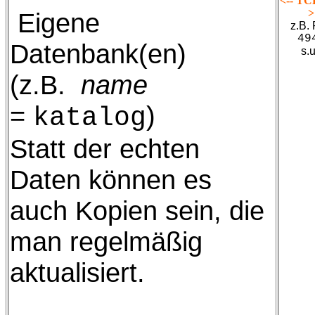
<-- TCP
>
Eigene
z.B. 
49
Datenbank(en)
s.u
(z.B.
name
=
)
katalog
Statt der echten
Daten können es
auch Kopien sein, die
man regelmäßig
aktualisiert.