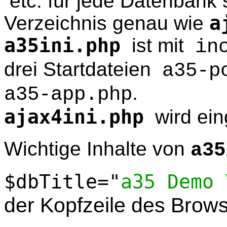
etc. für jede Datenbank 
Verzeichnis genau wie
a
a35ini.php
ist mit
in
drei Startdateien
a35-p
.
a35-app.php
ajax4ini.php
wird ein
Wichtige Inhalte von
a35
$dbTitle="
a35 Demo 
der Kopfzeile des Brow