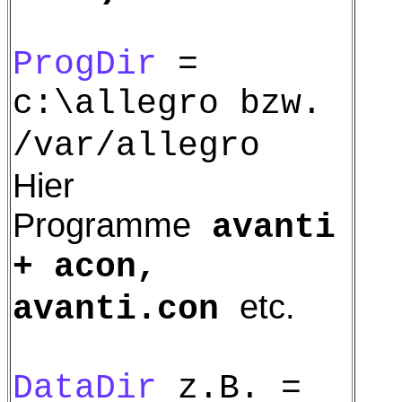
ProgDir
=
c:\allegro bzw.
/var/allegro
Hier
Programme
avanti
+ acon,
etc.
avanti.con
DataDir
z.B. =