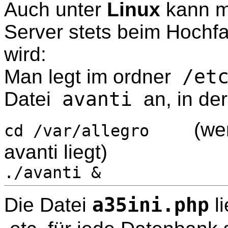
Auch unter
Linux
kann ma
Server stets beim Hochf
wird:
Man legt im ordner
/et
Datei
avanti
an, in der
(wenn d
cd /var/allegro
avanti liegt)
./avanti &
Die Datei
a35ini.php
l