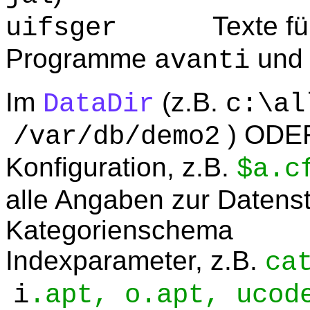
Texte f
uifsger
Programme
un
avanti
Im
(z.B.
DataDir
c:\al
) ODER 
/var/db/demo2
Konfiguration, z.B.
$a.c
alle Angaben zur Datenst
Kategorienschema
Indexparameter, z.B.
ca
i
.apt, o.apt, ucod