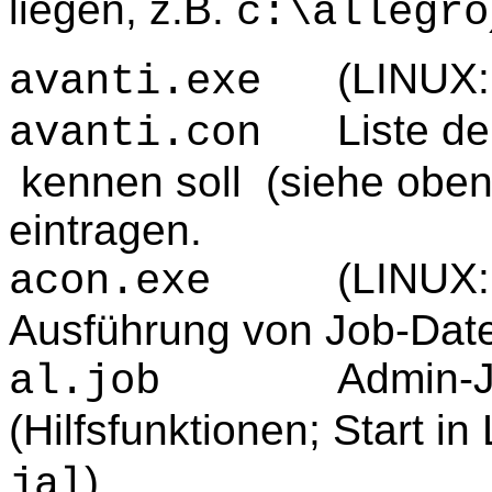
liegen, z.B.
c:\allegro
(LINUX
avanti.exe
Liste d
avanti.con
kennen soll (siehe oben
eintragen.
(LINUX
acon.exe
Ausführung von Job-Dat
Admin-J
al.job
(Hilfsfunktionen; Start i
)
jal