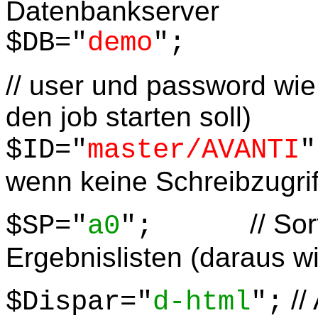
Datenbankserver
$DB="
demo
";
// user und password wie 
den job starten soll)
$ID="
master/AVANTI
wenn keine Schreibzugri
// Sort
$SP="
a0
";
Ergebnislisten (daraus w
//
$Dispar="
d-html
";