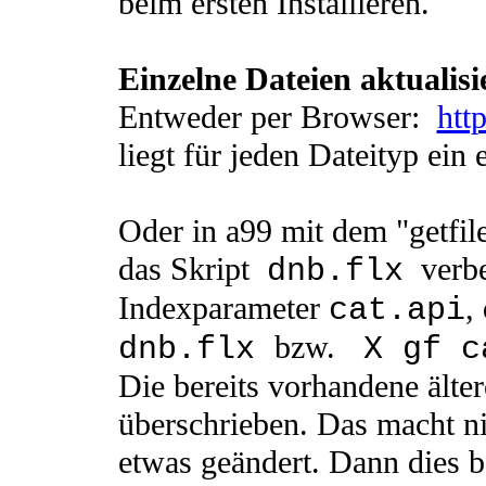
beim ersten Installieren.
Einzelne Dateien aktualisi
Entweder per Browser:
htt
liegt für jeden Dateityp ein 
Oder in a99 mit dem "getfil
das Skript
verbe
dnb.flx
Indexparameter
,
cat.api
bzw.
dnb.flx
X gf c
Die bereits vorhandene älte
überschrieben. Das macht nic
etwas geändert. Dann dies b