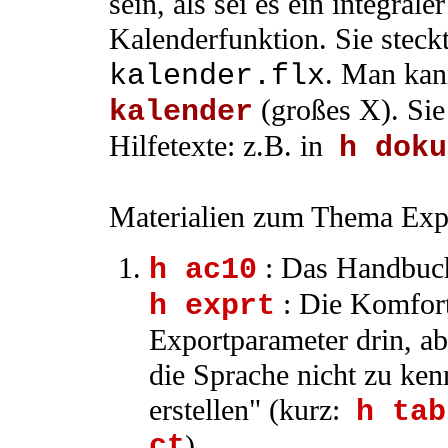
sein, als sei es ein integrale
Kalenderfunktion. Sie steck
. Man kan
kalender.flx
(großes X). Sie
kalender
Hilfetexte: z.B. in
h doku
Materialien zum Thema Exp
: Das Handbuchk
h ac10
: Die Komfort
h exprt
Exportparameter drin, ab
die Sprache nicht zu ken
erstellen" (kurz:
h tab
ct
)