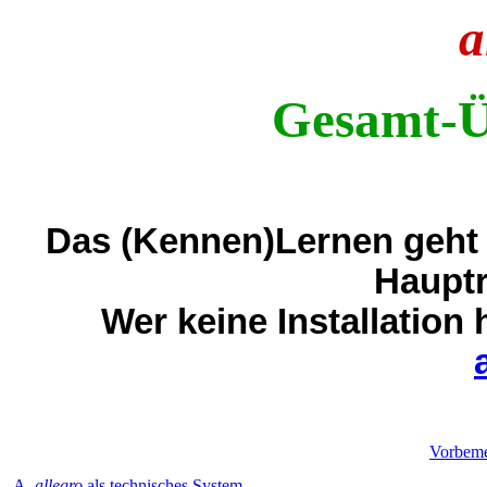
a
Gesamt-Ü
Das (Kennen)Lernen geht 
Haupt
Wer keine Installation 
Vorbem
A.
allegro
als technisches System