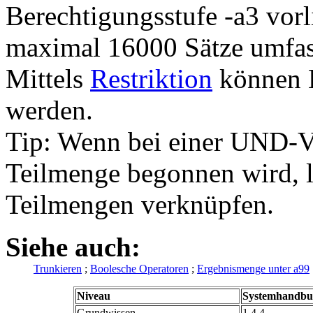
Berechtigungsstufe -a3 vor
maximal 16000 Sätze umfass
Mittels
Restriktion
können E
werden.
Tip: Wenn bei einer UND-V
Teilmenge begonnen wird, l
Teilmengen verknüpfen.
Siehe auch:
Trunkieren
;
Boolesche Operatoren
;
Ergebnismenge unter a99
Niveau
Systemhandbu
Grundwissen
1.4.4