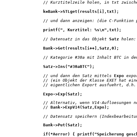
 //
 Kurztitelzeile holen, in txt zwisch
 k=Bank->STLget(results[i],txt);
 //
 und dann anzeigen: (die C-Funktion 
 printf(", Kurztitel: %s\n",txt);
 //
 Datensatz in das Objekt 
Satz
 holen:
 Bank->Get(results[i++],Satz,0);
 //
 Kategorie #30a mit Inhalt BTC in de
 Satz->Ins("#30aBTC");
 //
 und dann den Satz mittels 
Expo
 expo
 //
 (ein Objekt der Klasse EXET hat ein
 //
 eigentlichen Export ausfuehrt, d.h.
 Expo->Exp(Satz);
 // 
Alternativ, wenn V14-Aufloesungen n
 // 
Bank->ExpV14(Satz,Expo);
 //
 Datensatz speichern (Indexbearbeitu
 Bank->Put(Satz);
 if(*Aerror) { printf("Speicherung gesc