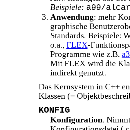
Beispiele:
a99/alca
Anwendung
: mehr Ko
graphische Benutzerob
Standards. Beispiele: W
o.a.,
FLEX
-Funktionspa
Programme wie z.B.
a
Mit FLEX wird die Kla
indirekt genutzt.
Das Kernsystem in C++ ent
Klassen (= Objektbeschrei
KONFIG
Konfiguration
. Nimmt 
Konfigurationsdatei (.c