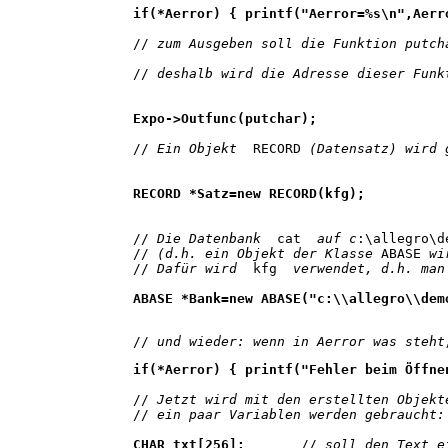
if(*Aerror) { printf("Aerror=%s\n",Aerr
//
 zum Ausgeben soll die Funktion putch
//
 deshalb wird die Adresse dieser Funk
Expo->Outfunc(putchar);
//
 Ein Objekt  
RECORD
 (Datensatz) wird 
RECORD *Satz=new RECORD(kfg);
//
 Die Datenbank 
 cat 
 auf 
c
:\allegro\d
//
 (d.h. ein Objekt der Klasse 
ABASE
 wi
// 
Dafür wird
  kfg  
verwendet, d.h. man
ABASE *Bank=new ABASE("c:\\allegro\\dem
//
 und wieder: wenn in Aerror was steht
if(*Aerror) { printf("Fehler beim Öffne
//
 Jetzt wird mit den erstellten Objekt
//
 ein paar Variablen werden gebraucht:
CHAR txt[256]; 
      //
 soll den Text e