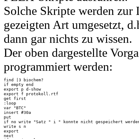
Solche Skripte werden zur 
gezeigten Art umgesetzt, d
dann gar nichts zu wissen.
Der oben dargestellte Vorg
programmiert werden:
find |3 biochem?
if empty end
export p d-show
export f protokoll.rtf
get first
:loop
var "BTC"
insert #30a
put
if no write "Satz " i " konnte nicht gespeichert werde
write s n
export
next