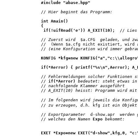
#include "abase.hpp" 
//
 Hier beginnt das Programm:
int Amain()
{
 if(!uifRead('e')) A_EXIT(10); 
 //
 Lies
//
 Zuerst wird  
$a.CFG 
 geladen, und zw
//  (Wenn $a.cfg nicht existiert, wird 
//
 (eine Konfiguration wird immer gebra
KONFIG *kfg=new KONFIG("a","c:\\allegro
if(*Aerror) { printf("%s\n",Aerror); A_
//
 Fehlermeldungen solcher Funktionen s
//
if(*Aerror)
 bedeutet: steht etwas in
//
 nachfolgende Klammer ausgeführt
//
 A_EXIT(10) heisst: Programm wird mit
//
 Im folgenden wird jeweils die Konfig
//
 zu erzeugen, d.h. 
kfg
 ist ein Objekt
//
 Exportparameter  
d-show.apr
  werden 
//
 welches den Namen 
Expo
 bekommt:
EXET *Expo=new EXET("d-show",kfg,0, "c: