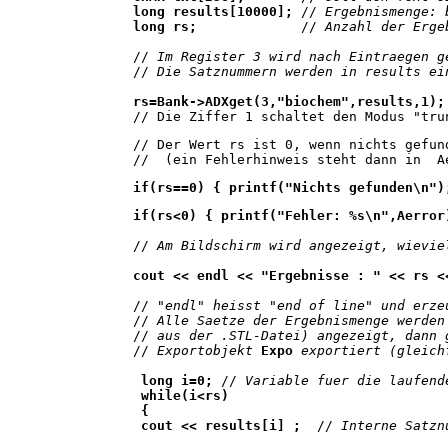
long results[10000];
 //
 Ergebnismenge: 
long rs;            
 //
 Anzahl der Erge
//
 Im Register 3 wird nach Eintraegen g
//
 Die Satznummern werden in results ei
rs=Bank->ADXget(3,"biochem",results,1);
// Die Ziffer 1 schaltet den Modus "tru
// Der Wert rs ist 0, wenn nichts gefun
//  (ein Fehlerhinweis steht dann in  A
if(rs==0) { printf("Nichts gefunden\n")
if(rs<0) { printf("Fehler: %s\n",Aerror
//
 Am Bildschirm wird angezeigt, wievie
cout << endl << "Ergebnisse : " << rs <
//
 "endl" heisst "end of line" und erze
//
 Alle Saetze der Ergebnismenge werden
//
 aus der .STL-Datei) angezeigt, dann 
//
 Exportobjekt 
Expo
 exportiert (gleich
 long i=0;
 //
 Variable fuer die laufend
 while(i<rs) 
 {
 cout << results[i] ; 
 //
 Interne Satzn