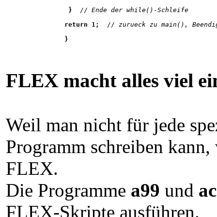
 } 
 //
 Ende der while()-Schleife
return 1; 
 //
 zurueck zu main(), Beendi
}
FLEX macht alles viel ei
Weil man nicht für jede sp
Programm schreiben kann, 
FLEX.
Die Programme
a99
und
a
FLEX-Skripte ausführen.