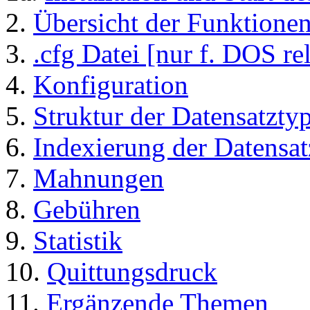
2.
Übersicht der Funktione
3.
.cfg Datei [nur f. DOS re
4.
Konfiguration
5.
Struktur der Datensatzty
6.
Indexierung der Datensa
7.
Mahnungen
8.
Gebühren
9.
Statistik
10.
Quittungsdruck
11.
Ergänzende Themen